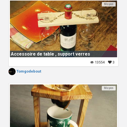
Moyen
Accessoire de table , support verres
13554
3
Tomgodebout
Moyen