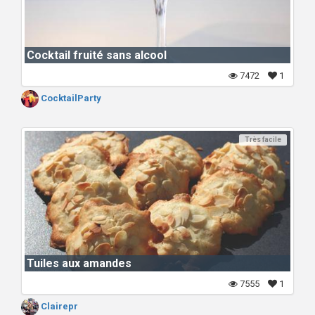
Cocktail fruité sans alcool
7472
1
CocktailParty
Très facile
Tuiles aux amandes
7555
1
Clairepr