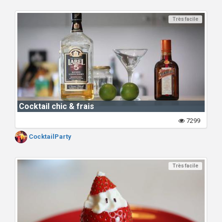
Très facile
Cocktail chic & frais
7299
CocktailParty
Très facile