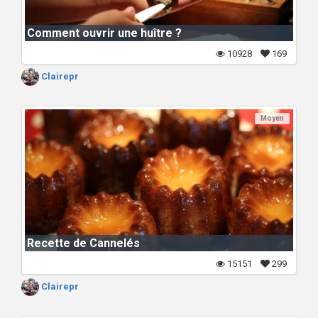
Comment ouvrir une huître ?
10928
169
Clairepr
Moyen
Recette de Cannelés
15151
299
Clairepr