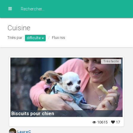
Cuisine
Triés par :
Flux rss
difficulte
Très facile
Biscuits pour chien
10615
17
LaureC