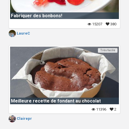
Fabriquer des bonbons!
15207
380
LaureC
Très facile
Meilleure recette de fondant au chocolat
11396
2
Clairepr