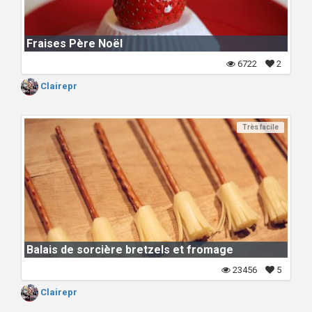
Fraises Père Noël
6722
2
Clairepr
Très facile
Balais de sorcière bretzels et fromage
23456
5
Clairepr