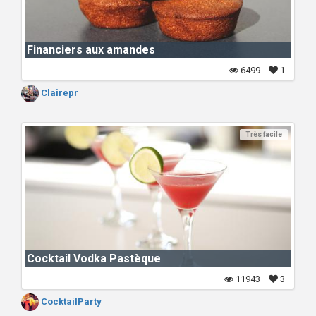
Financiers aux amandes
6499
1
Clairepr
Très facile
Cocktail Vodka Pastèque
11943
3
CocktailParty