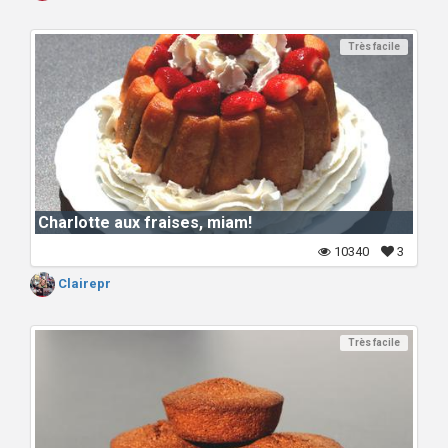
Très facile
Charlotte aux fraises, miam!
10340
3
Clairepr
Très facile