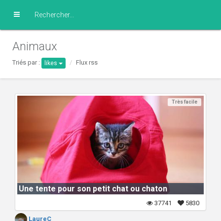
Animaux
Triés par :
Flux rss
likes
Très facile
Une tente pour son petit chat ou chaton
37741
5830
LaureC