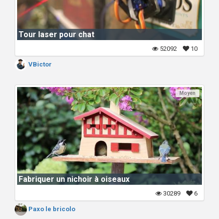
Tour laser pour chat
52092
10
VBictor
Moyen
Fabriquer un nichoir à oiseaux
30289
6
Paxo le bricolo