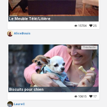
Le Meuble Télé/Litière
15704
25
AliceBouis
Très facile
Biscuits pour chien
10615
17
LaureC