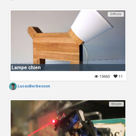
Difficile
Lampe chien
15663
11
LucasBerbesson
Moyen