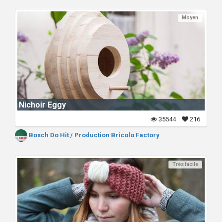
Moyen
Nichoir Eggy
35544
216
Bosch Do Hit / Production Bricolo Factory
Très facile