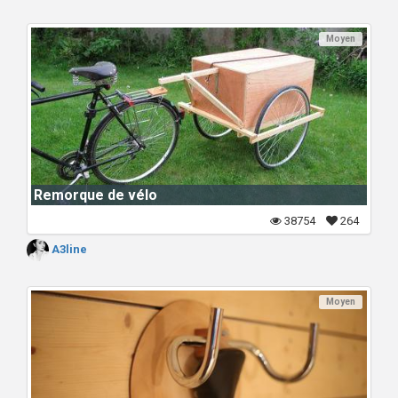
Moyen
Remorque de vélo
38754
264
A3line
Moyen