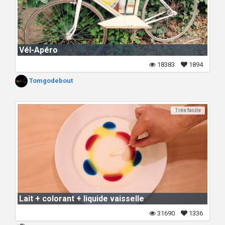
Vél-Apéro
18383
1894
Tomgodebout
Très facile
Lait + colorant + liquide vaisselle
31690
1336