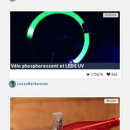
Difficile
Vélo phosphorescent et LEDS UV
172676
363
LucasBerbesson
Moyen