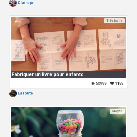
Clairepr
Très facile
Fabriquer un livre pour enfants
50999
1183
LaToute
Moyen