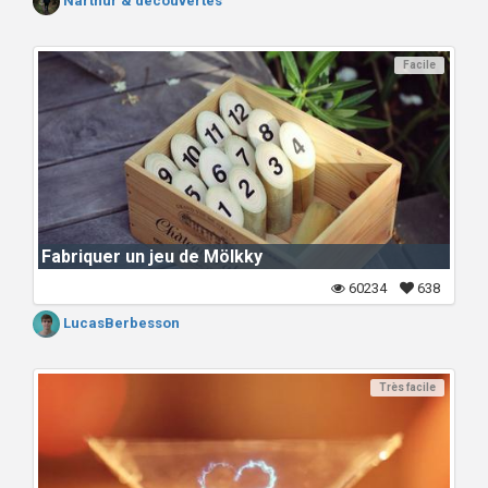
Narthur & découvertes
Facile
Fabriquer un jeu de Mölkky
60234
638
LucasBerbesson
Très facile