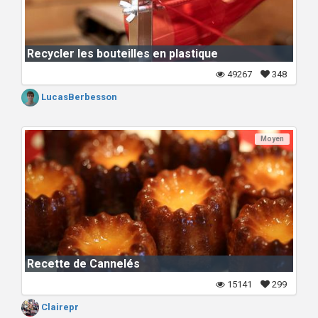
Recycler les bouteilles en plastique
49267
348
LucasBerbesson
Moyen
Recette de Cannelés
15141
299
Clairepr