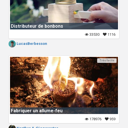
Distributeur de bonbons
33530
1116
LucasBerbesson
Très facile
Fabriquer un allume-feu
178976
959