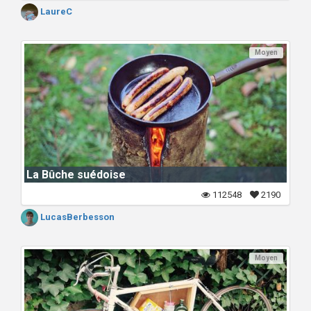
LaureC
Moyen
La Bûche suédoise
112548
2190
LucasBerbesson
Moyen