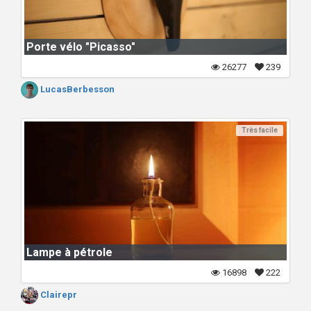
Porte vélo "Picasso"
26277
239
LucasBerbesson
Très facile
Lampe à pétrole
16898
222
Clairepr