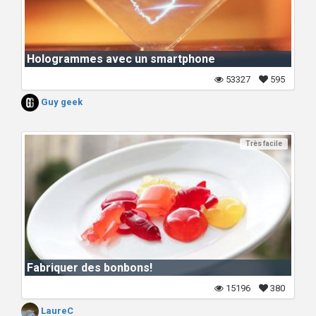
Hologrammes avec un smartphone
53327
595
Guy geek
Très facile
Fabriquer des bonbons!
15196
380
LaureC