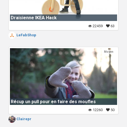
Draisienne IKEA Hack
22459
63
LeFabShop
Moyen
Récup un pull pour en faire des moufles
12260
50
Clairepr