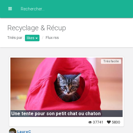
Recyclage & Récup
Triés par :
Flux rss
likes
Très facile
Une tente pour son petit chat ou chaton
37741
5830
LaureC