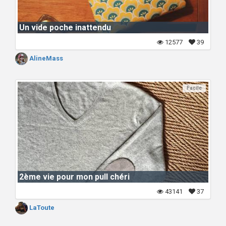
Un vide poche inattendu
12577
39
AlineMass
Facile
2ème vie pour mon pull chéri
43141
37
LaToute