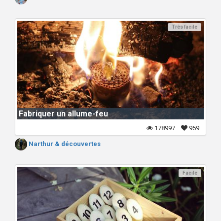
Très facile
Fabriquer un allume-feu
178997
959
Narthur & découvertes
Facile