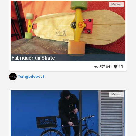
Moyen
Fabriquer un Skate
27264
15
Tomgodebout
Moyen