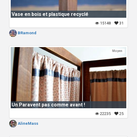
Vase en bois et plastique recyclé
15148
31
BRamond
Moyen
Un Paravent pas comme avant !
22235
25
AlineMass