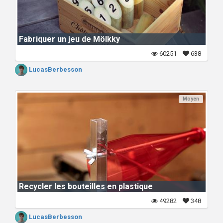
Fabriquer un jeu de Mölkky
60251
638
LucasBerbesson
Moyen
Recycler les bouteilles en plastique
49282
348
LucasBerbesson