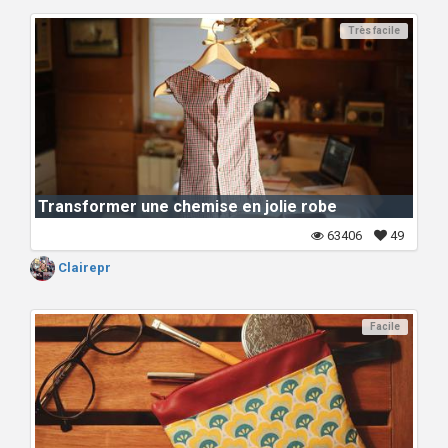
Très facile
Transformer une chemise en jolie robe
63406
49
Clairepr
Facile