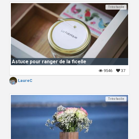
Très facile
Astuce pour ranger de la ficelle
9546
37
LaureC
Très facile