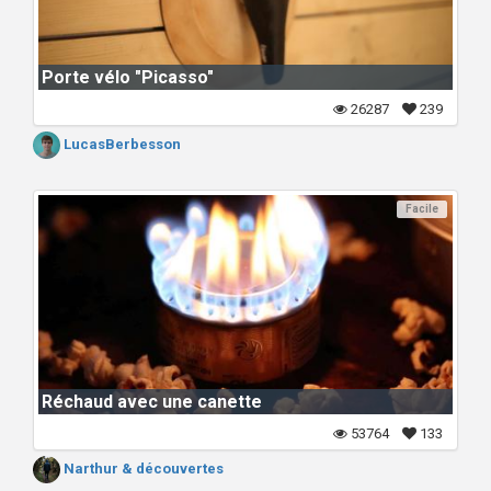
Porte vélo "Picasso"
26287
239
LucasBerbesson
Facile
Réchaud avec une canette
53764
133
Narthur & découvertes