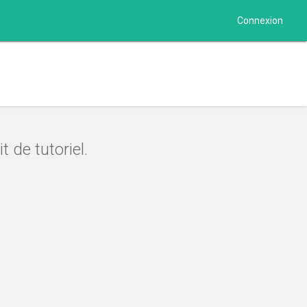
Connexion
 de tutoriel.